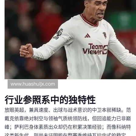
行业参照系中的独特性
放眼英超，兼具速度、出球与战术意识的中卫本就稀缺。范
戴克依靠绝对制空与领袖气质统领防线，但回追能力已非巅
峰；萨利巴身体素质出众却仍在积累决策经验；而像科纳特
这类新生代，则尚未证明能在整赛季维持瓦拉内式的稳定