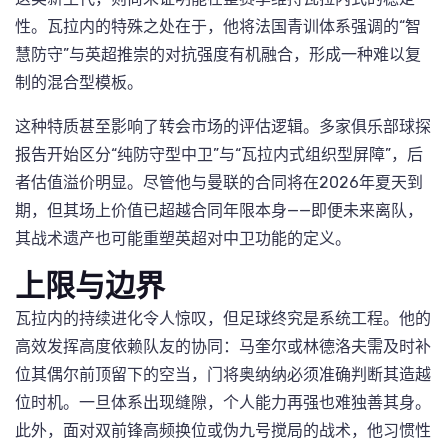
性。瓦拉内的特殊之处在于，他将法国青训体系强调的“智
慧防守”与英超推崇的对抗强度有机融合，形成一种难以复
制的混合型模板。
这种特质甚至影响了转会市场的评估逻辑。多家俱乐部球探
报告开始区分“纯防守型中卫”与“瓦拉内式组织型屏障”，后
者估值溢价明显。尽管他与曼联的合同将在2026年夏天到
期，但其场上价值已超越合同年限本身——即便未来离队，
其战术遗产也可能重塑英超对中卫功能的定义。
上限与边界
瓦拉内的持续进化令人惊叹，但足球终究是系统工程。他的
高效发挥高度依赖队友的协同：马奎尔或林德洛夫需及时补
位其偶尔前顶留下的空当，门将奥纳纳必须准确判断其造越
位时机。一旦体系出现缝隙，个人能力再强也难独善其身。
此外，面对双前锋高频换位或伪九号搅局的战术，他习惯性