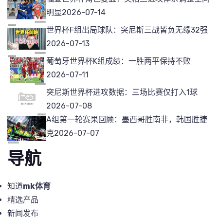
明显
2026-07-14
世界杯F组出局球队：突尼斯三战皆负无缘32强
2026-07-13
葡萄牙世界杯K组成绩：一胜两平保持不败
2026-07-11
突尼斯世界杯进攻数据：三场比赛仅打入1球
2026-07-08
A组第一轮赛果回顾：墨西哥胜南非，韩国胜捷
克
2026-07-07
导航
知道
mk体育
精选产品
新闻发布