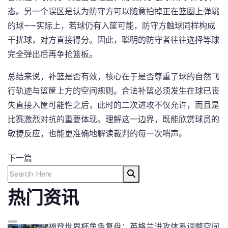
态。另一个误区是认为防守方可以随意拍掉正在篮圈上弹跳
的球——实际上，若球仍有入筐可能，防守方触球同样构成
干扰球，对方直接得分。因此，聪明的防守者往往选择等球
完全弹出后再争抢篮板。
总结来说，补篮是否有效，核心在于是否尊重了球的自然飞
行轨迹与篮筐上方的空间规则。合法补篮必须发生在球已丧
失直接入筐可能性之后，此时的二次进攻不仅允许，而且是
比赛激烈对抗的重要体现。理解这一边界，既能欣赏球员的
敏捷反应，也能更准确地解读裁判的每一次哨声。
下一篇
热门资讯
福登世界杯角色复盘：英格兰进攻体系调整空间