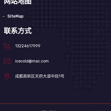
网站地图
SiteMap
联系方式
13224617999
icecold@mac.com
成都高新区天府大道中段1号