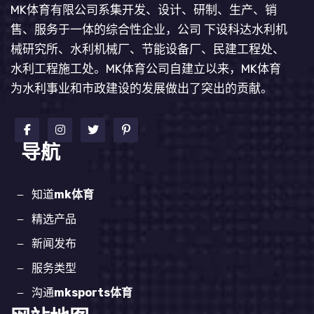
MK体育有限公司系集开发、设计、研制、生产、销
售、服务于一体的综合性企业，公司 下设科达水利机
械研究所、水利机械厂、节能设备厂、民建工程处、
水利工程施工处。MK体育公司自建立以来，MK体育
为水利事业和市政建设的发展做出了突出的贡献。
导航
知道
mk体育
精选产品
新闻发布
服务类型
沟通
mksports体育