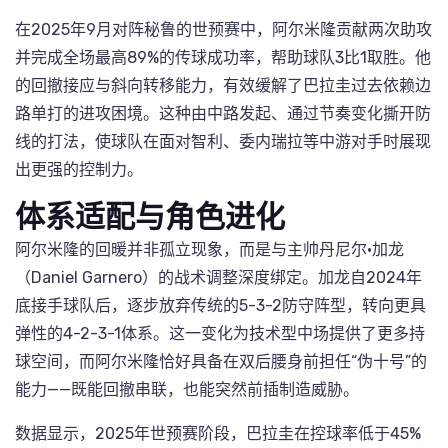
在2025年9月对阵秘鲁的世预赛中，阿尔米隆贡献两次助攻
并完成全场最高89%的传球成功率，帮助球队3比1取胜。他
的回撤接应与斜向转移能力，有效缓解了巴拉圭过去依赖边
路单打的进攻困境。这种由中路发起、通过节奏变化撕开防
线的打法，使球队在面对智利、委内瑞拉等中游对手时展现
出更强的控制力。
体系适配与角色进化
阿尔米隆的回暖并非孤立现象，而是与主帅丹尼尔·加龙
（Daniel Garnero）的战术调整深度绑定。加龙自2024年
底接手球队后，逐步放弃传统的5-3-2防守阵型，转向更具
弹性的4-2-3-1体系。这一变化为技术型中场提供了更多持
球空间，而阿尔米隆恰好具备在双后腰身前担任“伪十号”的
能力——既能回撤串联，也能突然前插制造威胁。
数据显示，2025年世预赛阶段，巴拉圭在控球率低于45%