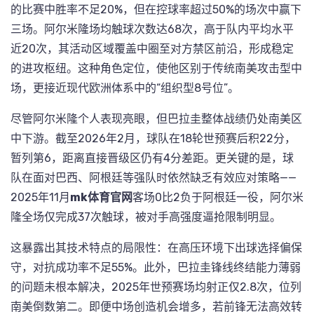
的比赛中胜率不足20%，但在控球率超过50%的场次中赢下
三场。阿尔米隆场均触球次数达68次，高于队内平均水平
近20次，其活动区域覆盖中圈至对方禁区前沿，形成稳定
的进攻枢纽。这种角色定位，使他区别于传统南美攻击型中
场，更接近现代欧洲体系中的“组织型8号位”。
尽管阿尔米隆个人表现亮眼，但巴拉圭整体战绩仍处南美区
中下游。截至2026年2月，球队在18轮世预赛后积22分，
暂列第6，距离直接晋级区仍有4分差距。更关键的是，球
队在面对巴西、阿根廷等强队时依然缺乏有效应对策略——
2025年11月
mk体育官网
客场0比2负于阿根廷一役，阿尔米
隆全场仅完成37次触球，被对手高强度逼抢限制明显。
这暴露出其技术特点的局限性：在高压环境下出球选择偏保
守，对抗成功率不足55%。此外，巴拉圭锋线终结能力薄弱
的问题未根本解决，2025年世预赛场均射正仅2.8次，位列
南美倒数第二。即便中场创造机会增多，若前锋无法高效转