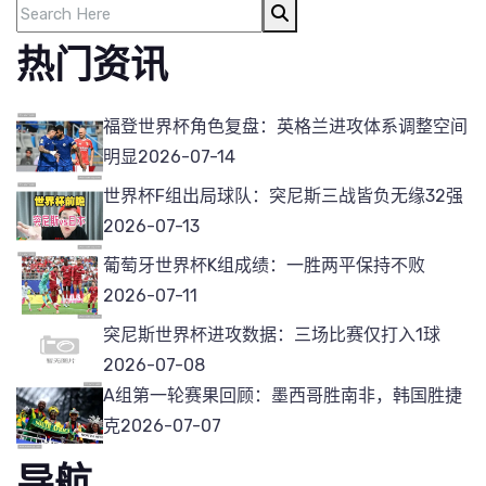
热门资讯
福登世界杯角色复盘：英格兰进攻体系调整空间
明显
2026-07-14
世界杯F组出局球队：突尼斯三战皆负无缘32强
2026-07-13
葡萄牙世界杯K组成绩：一胜两平保持不败
2026-07-11
突尼斯世界杯进攻数据：三场比赛仅打入1球
2026-07-08
A组第一轮赛果回顾：墨西哥胜南非，韩国胜捷
克
2026-07-07
导航