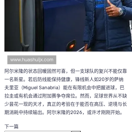
阿尔米隆的状态回暖固然可喜，但一支球队的复兴不能仅靠
一名新星。若后防线能保持健康，锋线新人如20岁的萨纳
夫里亚（Miguel Sanabria）能在有限机会中把握进球，巴
拉圭或有机会通过附加赛争夺席位。然而，足球世界从不缺
少昙花一现的天才，真正的考验在于能否在高压、逆境与长
期消耗中持续输出。阿尔米隆的2026，或许才刚刚开始。
下一篇