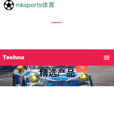
首页
知道
mk体育
精选产品
新闻发布
立即致电!
服务类型
沟通
mksports体育
13224617999
精选产品
首页
精选产品