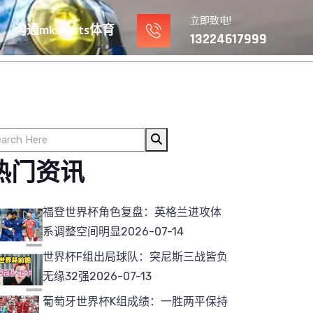
立即致电!
沟通
mksports体育
13224617999
热门资讯
福登世界杯角色复盘：英格兰进攻体
系调整空间明显
2026-07-14
世界杯F组出局球队：突尼斯三战皆负
无缘32强
2026-07-13
葡萄牙世界杯K组成绩：一胜两平保持