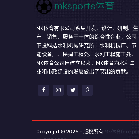
MK体育有限公司系集开发、设计、研制、生
产、销售、服务于一体的综合性企业，公司
下设科达水利机械研究所、水利机械厂、节
能设备厂、民建工程处、水利工程施工处。
MK体育公司自建立以来，MK体育为水利事
业和市政建设的发展做出了突出的贡献。
Copyright © 2026 - 版权所有
MK体育(mksp