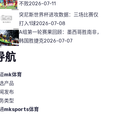
不败
2026-07-11
突尼斯世界杯进攻数据：三场比赛仅
打入1球
2026-07-08
A组第一轮赛果回顾：墨西哥胜南非，
韩国胜捷克
2026-07-07
导航
道
mk体育
选产品
闻发布
务类型
通
mksports体育