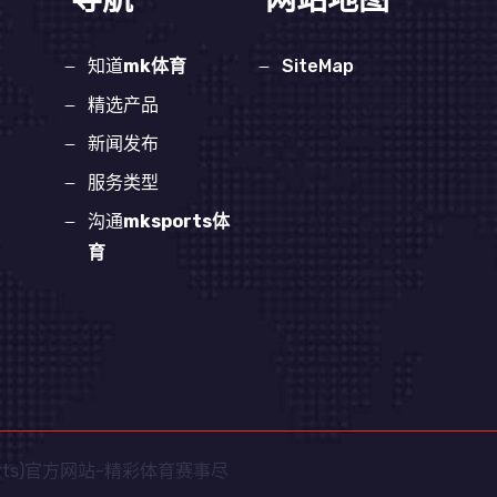
导航
网站地图
知道
mk体育
SiteMap
精选产品
新闻发布
服务类型
沟通
mksports体
育
orts)官方网站-精彩体育赛事尽