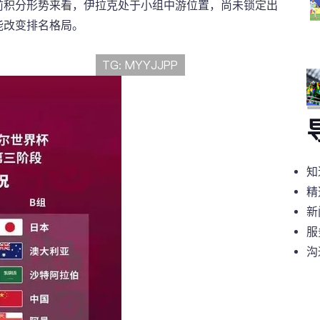
前积分形势来看，伊拉克处于小组中游位置，尚未锁定出
能改变排名格局。
知
精
新
服
沟