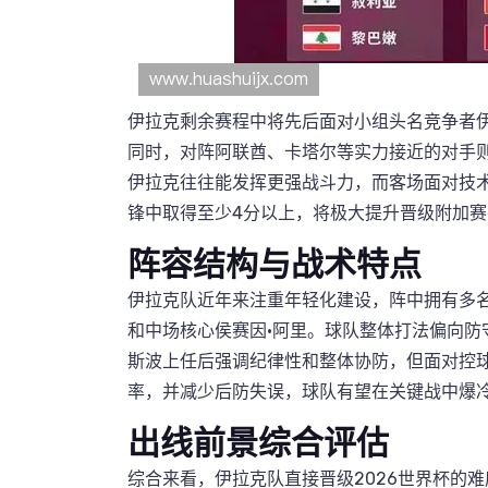
伊拉克剩余赛程中将先后面对小组头名竞争者
同时，对阵阿联酋、卡塔尔等实力接近的对手
伊拉克往往能发挥更强战斗力，而客场面对技
锋中取得至少4分以上，将极大提升晋级附加赛
阵容结构与战术特点
伊拉克队近年来注重年轻化建设，阵中拥有多名
和中场核心侯赛因·阿里。球队整体打法偏向防
斯波上任后强调纪律性和整体协防，但面对控
率，并减少后防失误，球队有望在关键战中爆
出线前景综合评估
综合来看，伊拉克队直接晋级2026世界杯的